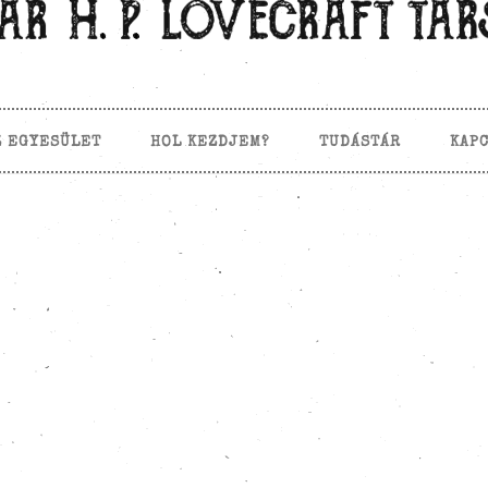
Z EGYESÜLET
HOL KEZDJEM?
TUDÁSTÁR
KAP