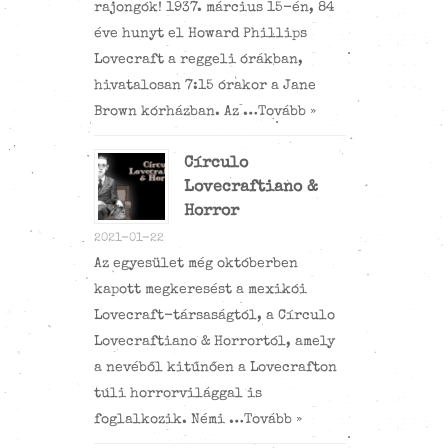
rajongók! 1937. március 15-én, 84
éve hunyt el Howard Phillips
Lovecraft a reggeli órákban,
hivatalosan 7:15 órakor a Jane
Brown kórházban. Az …
Tovább »
Círculo
Lovecraftiano &
Horror
2021-01-22
Az egyesület még októberben
kapott megkeresést a mexikói
Lovecraft-társaságtól, a Círculo
Lovecraftiano & Horrortól, amely
a nevéből kitűnően a Lovecrafton
túli horrorvilággal is
foglalkozik. Némi …
Tovább »