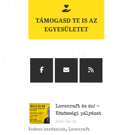
TÁMOGASD TE IS AZ
EGYESÜLETET
Lovecraft és én! -
Közösségi pályázat
2021-03-15
Kedves barátaink, Lovecraft