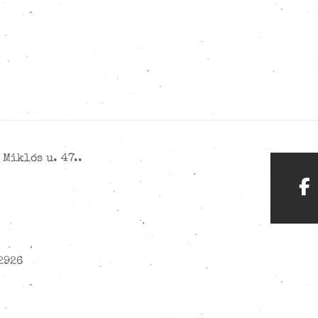
Miklós u. 47..
2926