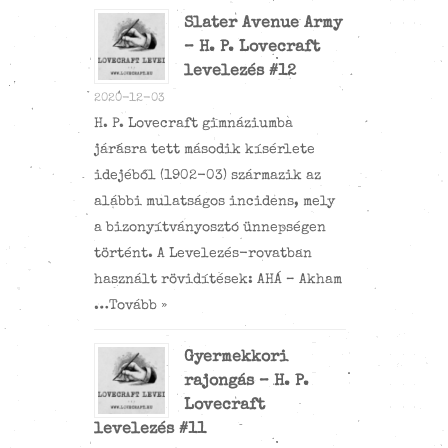
Slater Avenue Army
– H. P. Lovecraft
levelezés #12
2020-12-03
H. P. Lovecraft gimnáziumba
járásra tett második kísérlete
idejéből (1902-03) származik az
alábbi mulatságos incidens, mely
a bizonyítványosztó ünnepségen
történt. A Levelezés-rovatban
használt rövidítések: AHÁ – Akham
…
Tovább »
Gyermekkori
rajongás – H. P.
Lovecraft
levelezés #11