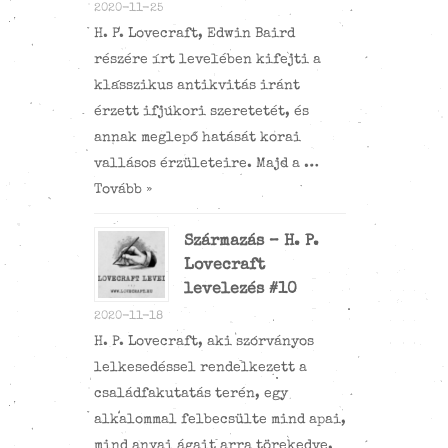
2020-11-25
H. P. Lovecraft, Edwin Baird
részére írt levelében kifejti a
klasszikus antikvitás iránt
érzett ifjúkori szeretetét, és
annak meglepő hatását korai
vallásos érzületeire. Majd a …
Tovább »
Származás – H. P.
Lovecraft
levelezés #10
2020-11-18
H. P. Lovecraft, aki szórványos
lelkesedéssel rendelkezett a
családfakutatás terén, egy
alkalommal felbecsülte mind apai,
mind anyai ágait arra törekedve,