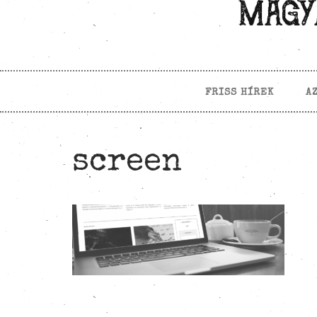
FRISS HÍREK
A
screen