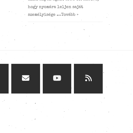
hogy nyomára leljen saját
személyisége …
Tovább »