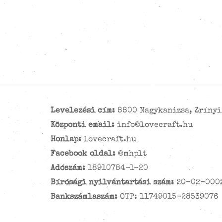
Levelezési cím:
8800 Nagykanizsa, Zrínyi 
Központi email:
info@lovecraft.hu
Honlap:
lovecraft.hu
Facebook oldal:
@mhplt
Adószám:
18910784-1-20
Bírósági nyilvántartási szám:
20-02-000
Bankszámlaszám:
OTP: 11749015-28539076