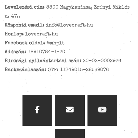
Levelezési cím:
8800 Nagykanizsa, Zrínyi Miklós
u. 47..
Központi email:
info@lovecraft.hu
Honlap:
lovecraft.hu
Facebook oldal:
@mhplt
Adószám:
18910784-1-20
Bírósági nyilvántartási szám:
20-02-0002926
Bankszámlaszám:
OTP: 11749015-28539076