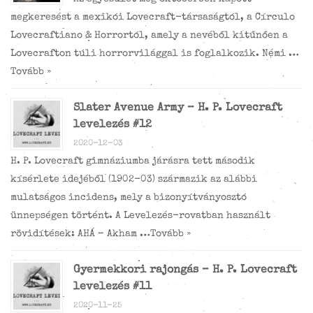
megkeresést a mexikói Lovecraft-társaságtól, a Círculo
Lovecraftiano & Horrortól, amely a nevéből kitűnően a
Lovecrafton túli horrorvilággal is foglalkozik. Némi …
Tovább »
Slater Avenue Army – H. P. Lovecraft
levelezés #12
2020-12-03
H. P. Lovecraft gimnáziumba járásra tett második
kísérlete idejéből (1902-03) származik az alábbi
mulatságos incidens, mely a bizonyítványosztó
ünnepségen történt. A Levelezés-rovatban használt
rövidítések: AHÁ – Akham …
Tovább »
Gyermekkori rajongás – H. P. Lovecraft
levelezés #11
2020-11-25