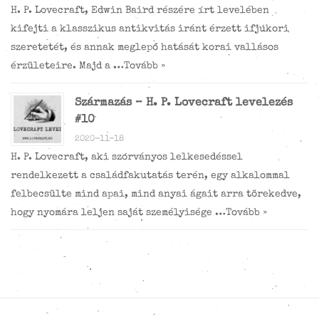
H. P. Lovecraft, Edwin Baird részére írt levelében
kifejti a klasszikus antikvitás iránt érzett ifjúkori
szeretetét, és annak meglepő hatását korai vallásos
érzületeire. Majd a …
Tovább »
Származás – H. P. Lovecraft levelezés
#10
2020-11-18
H. P. Lovecraft, aki szórványos lelkesedéssel
rendelkezett a családfakutatás terén, egy alkalommal
felbecsülte mind apai, mind anyai ágait arra törekedve,
hogy nyomára leljen saját személyisége …
Tovább »