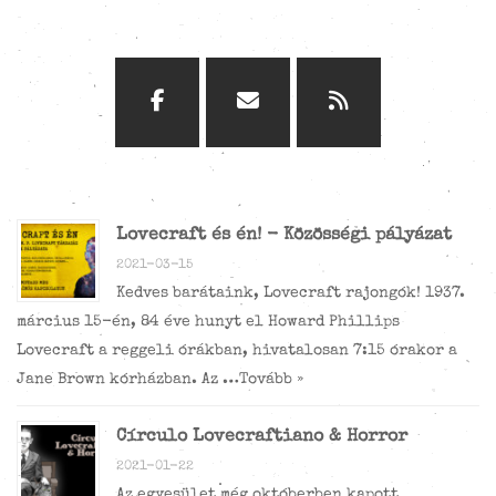
Lovecraft és én! - Közösségi pályázat
2021-03-15
Kedves barátaink, Lovecraft rajongók! 1937.
március 15-én, 84 éve hunyt el Howard Phillips
Lovecraft a reggeli órákban, hivatalosan 7:15 órakor a
Jane Brown kórházban. Az …
Tovább »
Círculo Lovecraftiano & Horror
2021-01-22
Az egyesület még októberben kapott