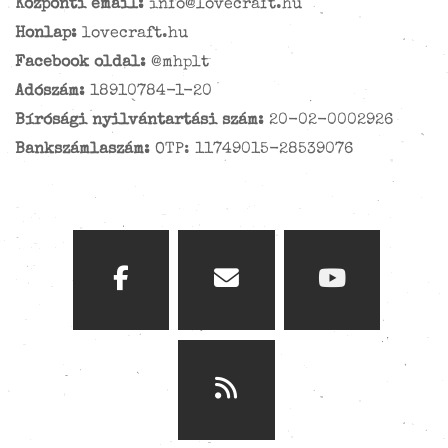
Központi email:
info@lovecraft.hu
Honlap:
lovecraft.hu
Facebook oldal:
@mhplt
Adószám:
18910784-1-20
Bírósági nyilvántartási szám:
20-02-0002926
Bankszámlaszám:
OTP: 11749015-28539076