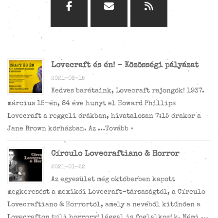
Lovecraft és én! - Közösségi pályázat
2021-03-15
Kedves barátaink, Lovecraft rajongók! 1937.
március 15-én, 84 éve hunyt el Howard Phillips
Lovecraft a reggeli órákban, hivatalosan 7:15 órakor a
Jane Brown kórházban. Az …
Tovább »
Círculo Lovecraftiano & Horror
2021-01-22
Az egyesület még októberben kapott
megkeresést a mexikói Lovecraft-társaságtól, a Círculo
Lovecraftiano & Horrortól, amely a nevéből kitűnően a
Lovecrafton túli horrorvilággal is foglalkozik. Némi …