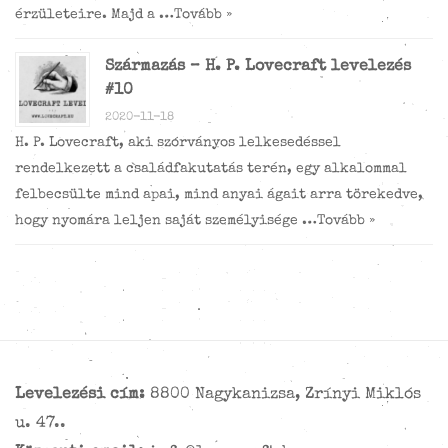
érzületeire. Majd a …
Tovább »
Származás – H. P. Lovecraft levelezés
#10
2020-11-18
H. P. Lovecraft, aki szórványos lelkesedéssel
rendelkezett a családfakutatás terén, egy alkalommal
felbecsülte mind apai, mind anyai ágait arra törekedve,
hogy nyomára leljen saját személyisége …
Tovább »
Levelezési cím:
8800 Nagykanizsa, Zrínyi Miklós
u. 47..