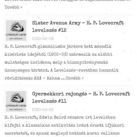
Tovább »
Slater Avenue Army – H. P. Lovecraft
levelezés #12
2020-12-03
H. P. Lovecraft gimnáziumba járásra tett második
kísérlete idejéből (1902-03) származik az alábbi
mulatságos incidens, mely a bizonyítványosztó
ünnepségen történt. A Levelezés-rovatban használt
rövidítések: AHÁ – Akham …
Tovább »
Gyermekkori rajongás – H. P. Lovecraft
levelezés #11
2020-11-25
H. P. Lovecraft, Edwin Baird részére írt levelében
kifejti a klasszikus antikvitás iránt érzett ifjúkori
szeretetét, és annak meglepő hatását korai vallásos