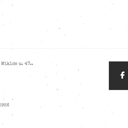
Miklós u. 47..
2926