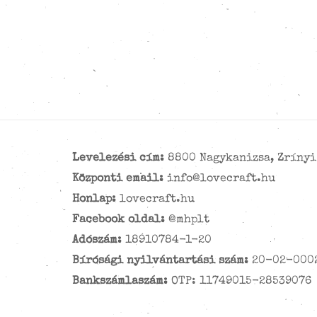
Levelezési cím:
8800 Nagykanizsa, Zrínyi 
Központi email:
info@lovecraft.hu
Honlap:
lovecraft.hu
Facebook oldal:
@mhplt
Adószám:
18910784-1-20
Bírósági nyilvántartási szám:
20-02-000
Bankszámlaszám:
OTP: 11749015-28539076