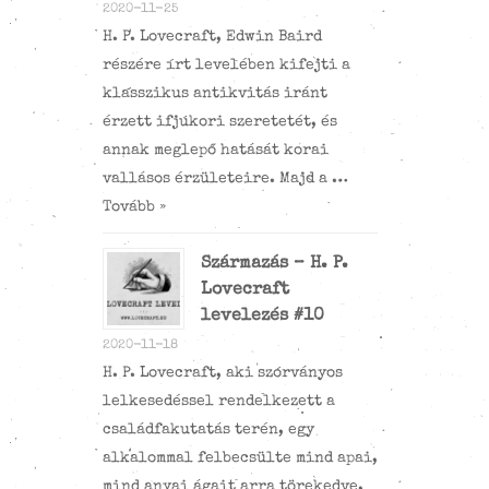
2020-11-25
H. P. Lovecraft, Edwin Baird
részére írt levelében kifejti a
klasszikus antikvitás iránt
érzett ifjúkori szeretetét, és
annak meglepő hatását korai
vallásos érzületeire. Majd a …
Tovább »
Származás – H. P.
Lovecraft
levelezés #10
2020-11-18
H. P. Lovecraft, aki szórványos
lelkesedéssel rendelkezett a
családfakutatás terén, egy
alkalommal felbecsülte mind apai,
mind anyai ágait arra törekedve,