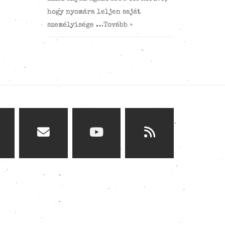
hogy nyomára leljen saját
személyisége …
Tovább »