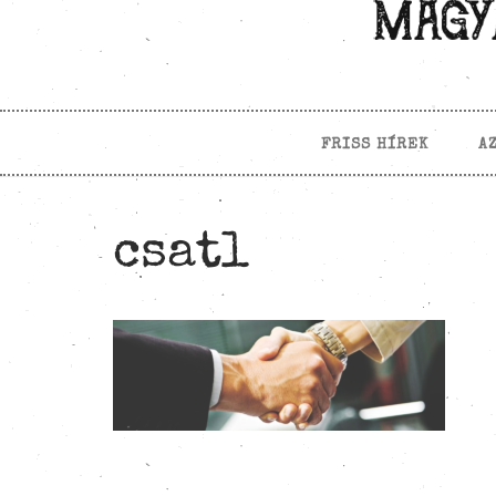
FRISS HÍREK
A
csatl