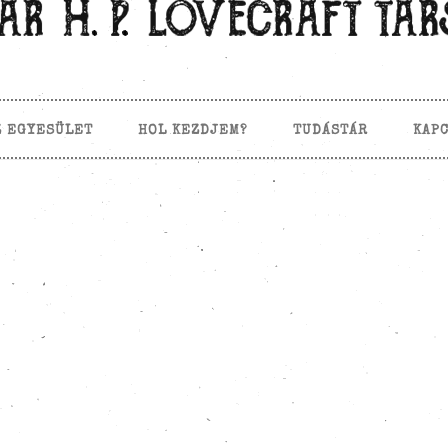
Z EGYESÜLET
HOL KEZDJEM?
TUDÁSTÁR
KAP