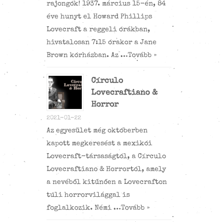
rajongók! 1937. március 15-én, 84
éve hunyt el Howard Phillips
Lovecraft a reggeli órákban,
hivatalosan 7:15 órakor a Jane
Brown kórházban. Az …
Tovább »
Círculo
Lovecraftiano &
Horror
2021-01-22
Az egyesület még októberben
kapott megkeresést a mexikói
Lovecraft-társaságtól, a Círculo
Lovecraftiano & Horrortól, amely
a nevéből kitűnően a Lovecrafton
túli horrorvilággal is
foglalkozik. Némi …
Tovább »