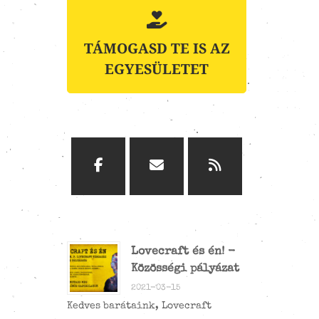
TÁMOGASD TE IS AZ
EGYESÜLETET
Lovecraft és én! -
Közösségi pályázat
2021-03-15
Kedves barátaink, Lovecraft