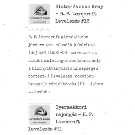
Slater Avenue Army
– H. P. Lovecraft
levelezés #12
2020-12-03
H. P. Lovecraft gimnáziumba
járásra tett második kísérlete
idejéből (1902-03) származik az
alábbi mulatságos incidens, mely
a bizonyítványosztó ünnepségen
történt. A Levelezés-rovatban
használt rövidítések: AHÁ – Akham
…
Tovább »
Gyermekkori
rajongás – H. P.
Lovecraft
levelezés #11