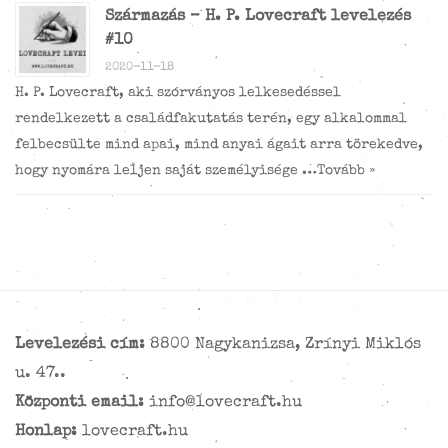
Származás – H. P. Lovecraft levelezés
#10
2020-11-18
H. P. Lovecraft, aki szórványos lelkesedéssel
rendelkezett a családfakutatás terén, egy alkalommal
felbecsülte mind apai, mind anyai ágait arra törekedve,
hogy nyomára leljen saját személyisége …
Tovább »
Levelezési cím:
8800 Nagykanizsa, Zrínyi Miklós
u. 47..
Központi email:
info@lovecraft.hu
Honlap:
lovecraft.hu