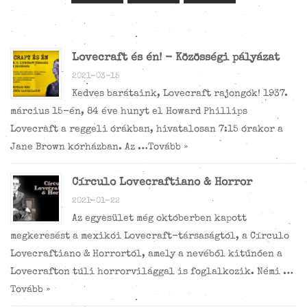
Lovecraft és én! - Közösségi pályázat
2021-03-15
Kedves barátaink, Lovecraft rajongók! 1937.
március 15-én, 84 éve hunyt el Howard Phillips
Lovecraft a reggeli órákban, hivatalosan 7:15 órakor a
Jane Brown kórházban. Az …
Tovább »
Círculo Lovecraftiano & Horror
2021-01-22
Az egyesület még októberben kapott
megkeresést a mexikói Lovecraft-társaságtól, a Círculo
Lovecraftiano & Horrortól, amely a nevéből kitűnően a
Lovecrafton túli horrorvilággal is foglalkozik. Némi …
Tovább »