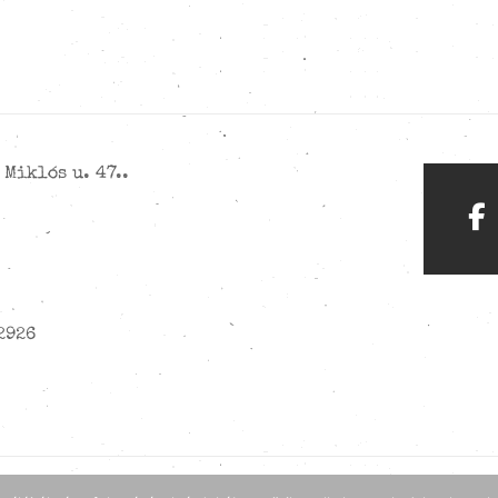
Miklós u. 47..
2926