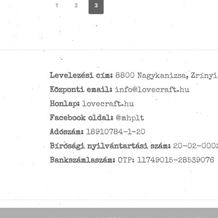
1
2
3
Levelezési cím:
8800 Nagykanizsa, Zrínyi 
Központi email:
info@lovecraft.hu
Honlap:
lovecraft.hu
Facebook oldal:
@mhplt
Adószám:
18910784-1-20
Bírósági nyilvántartási szám:
20-02-000
Bankszámlaszám:
OTP: 11749015-28539076