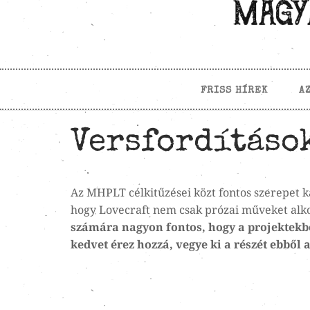
FRISS HÍREK
A
Versfordításo
Az MHPLT célkitűzései közt fontos szerepet k
hogy Lovecraft nem csak prózai műveket alko
számára nagyon fontos, hogy a projektekbe 
kedvet érez hozzá,
vegye ki a részét ebből