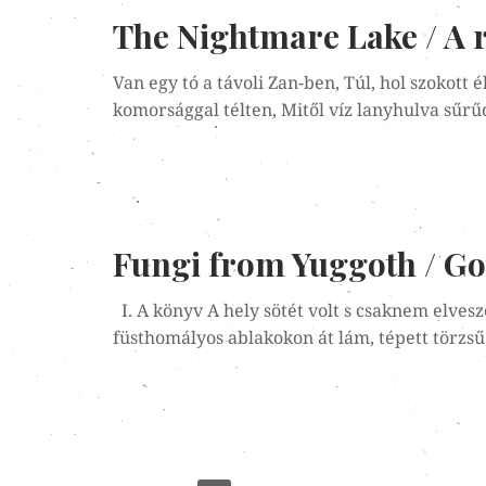
The Nightmare Lake / A 
Van egy tó a távoli Zan-ben, Túl, hol szokott
komorsággal télten, Mitől víz lanyhulva sűrűd
Fungi from Yuggoth / Go
I. A könyv A hely sötét volt s csaknem elvesze
füsthomályos ablakokon át lám, tépett törzs