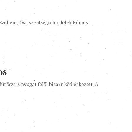
 szellem; Ősi, szentségtelen lélek Rémes
os
üröszt, s nyugat felől bizarr köd érkezett. A