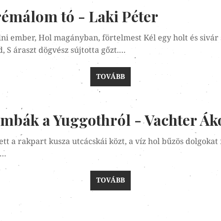
rémálom tó - Laki Péter
 élni ember, Hol magányban, förtelmest Kél egy holt és sivár
, S áraszt dögvész sújtotta gőzt.…
TOVÁBB
mbák a Yuggothról - Vachter Ák
tt a rakpart kusza utcácskái közt, a víz hol bűzös dolgokat f
ű…
TOVÁBB