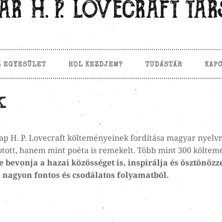
Z EGYESÜLET
HOL KEZDJEM?
TUDÁSTÁR
KAP
k
ap H. P. Lovecraft költeményeinek fordítása magyar nyelvr
tott, hanem mint poéta is remekelt. Több mint 300 költem
bevonja a hazai közösséget is, inspirálja és ösztönözz
 a nagyon fontos és csodálatos folyamatból.