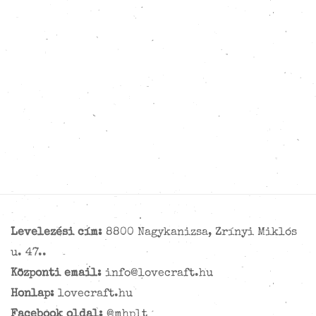
Levelezési cím:
8800 Nagykanizsa, Zrínyi Miklós
u. 47..
Központi email:
info@lovecraft.hu
Honlap:
lovecraft.hu
Facebook oldal:
@mhplt